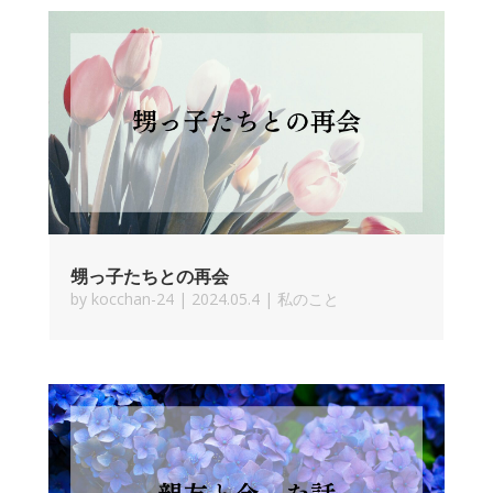
甥っ子たちとの再会
by
kocchan-24
|
2024.05.4
|
私のこと