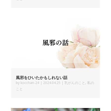
風邪をひいたかもしれない話
by
kocchan-24
|
2024.04.25
|
乳がんのこと
,
私の
こと