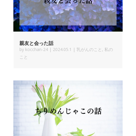
親友と会った話
by
kocchan-24
|
2024.05.1
|
乳がんのこと
,
私の
こと