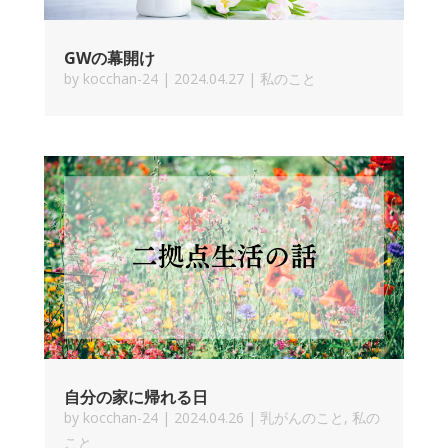
GWの幕開け
by
kocchan-24
|
2024.04.27
|
私のこと
自分の家に帰れる日
by
kocchan-24
|
2024.04.26
|
乳がんのこと
,
私の
こと