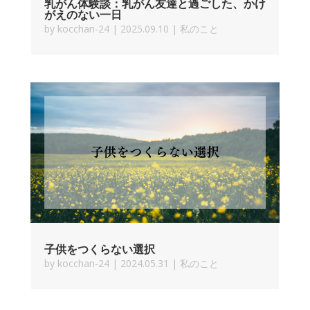
乳がん体験談：乳がん友達と過ごした、かけ
がえのない一日
by
kocchan-24
|
2025.09.10
|
私のこと
子供をつくらない選択
by
kocchan-24
|
2024.05.31
|
私のこと