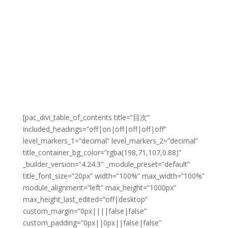
[pac_divi_table_of_contents title=”目次”
included_headings=”off|on|off|off|off|off”
level_markers_1=”decimal” level_markers_2=”decimal”
title_container_bg_color=”rgba(198,71,107,0.88)”
_builder_version=”4.24.3″ _module_preset=”default”
title_font_size=”20px” width=”100%” max_width=”100%”
module_alignment=”left” max_height=”1000px”
max_height_last_edited=”off|desktop”
custom_margin=”0px||||false|false”
custom_padding=”0px||0px||false|false”