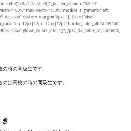
or=”rgba(198,71,107,0.88)” _builder_version=”4.24.3″
” width=”100%” max_width=”100%” module_alignment=”left”
off|desktop” custom_margin=”0px||||false|false”
r_radii=”on|12px|12px|12px|12px” border_color_all=”#e09900″
px|40px” global_colors_info=”{}”][/pac_divi_table_of_contents]
親友と会った話）
校の時の同級生です。
るのは高校の時の同級生です。
とき