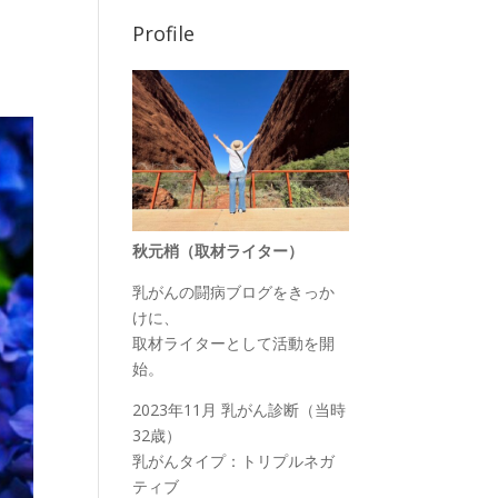
Profile
秋元梢（取材ライター）
乳がんの闘病ブログをきっか
けに、
取材ライターとして活動を開
始。
2023年11月 乳がん診断（当時
32歳）
乳がんタイプ：トリプルネガ
ティブ