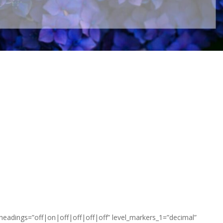
_headings=”off|on|off|off|off|off” level_markers_1=”decimal”