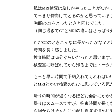
私はMRI検査は脳しかやったことがなか
てっきり仰向けでとるのかと思っていま
胸部のCTをとったときと同じでした。
（同じ過ぎてCTとMRIの違いはさっぱ
ただCTのときこんなに長かったかな？と
時間を長く感じました。
検査時間は30分ぐらいだったと思います
検査室に呼ばれてから帰るまではトータル
もっと早い時間で予約入れてくれればい
とMRIとかCT検査のたびに思っている気
帰りの時間が遅くなるほどお会計にかか
帰りはスムーズですが、拘束時間が長く
次回からはそんなに心配し過ぎず遅めに