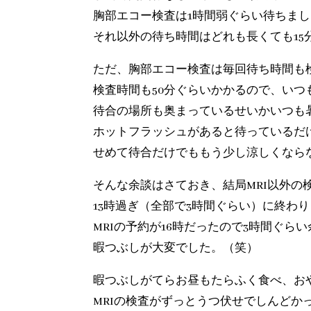
胸部エコー検査は1時間弱ぐらい待ちま
それ以外の待ち時間はどれも長くても15
ただ、胸部エコー検査は毎回待ち時間も
検査時間も50分ぐらいかかるので、いつ
待合の場所も奥まっているせいかいつも
ホットフラッシュがあると待っているだ
せめて待合だけでももう少し涼しくなら
そんな余談はさておき、結局MRI以外の
13時過ぎ（全部で3時間ぐらい）に終わ
MRIの予約が16時だったので3時間ぐら
暇つぶしが大変でした。（笑）
暇つぶしがてらお昼もたらふく食べ、お
MRIの検査がずっとうつ伏せでしんどか