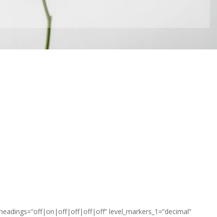
_headings=”off|on|off|off|off|off” level_markers_1=”decimal”