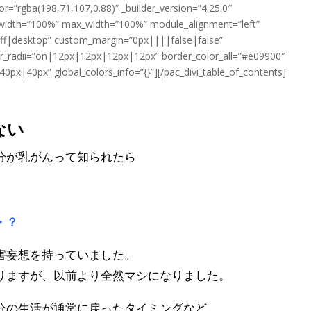
or=”rgba(198,71,107,0.88)” _builder_version=”4.25.0″
” width=”100%” max_width=”100%” module_alignment=”left”
off|desktop” custom_margin=”0px||||false|false”
r_radii=”on|12px|12px|12px|12px” border_color_all=”#e09900″
px|40px” global_colors_info=”{}”][/pac_divi_table_of_contents]
SNSでの公表
ない
分が乳がんって知られたら
・？
害妄想を持っていました。
りますが、以前より全然マシになりました。
分の生活が通常に戻ったタイミングなど、