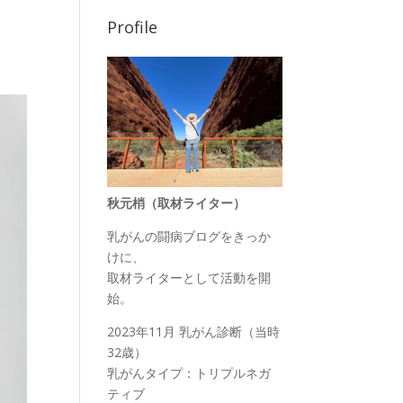
Profile
秋元梢（取材ライター）
乳がんの闘病ブログをきっか
けに、
取材ライターとして活動を開
始。
2023年11月 乳がん診断（当時
32歳）
乳がんタイプ：トリプルネガ
ティブ